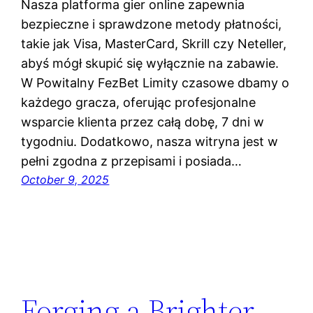
Nasza platforma gier online zapewnia
bezpieczne i sprawdzone metody płatności,
takie jak Visa, MasterCard, Skrill czy Neteller,
abyś mógł skupić się wyłącznie na zabawie.
W Powitalny FezBet Limity czasowe dbamy o
każdego gracza, oferując profesjonalne
wsparcie klienta przez całą dobę, 7 dni w
tygodniu. Dodatkowo, nasza witryna jest w
pełni zgodna z przepisami i posiada…
October 9, 2025
Forging a Brighter