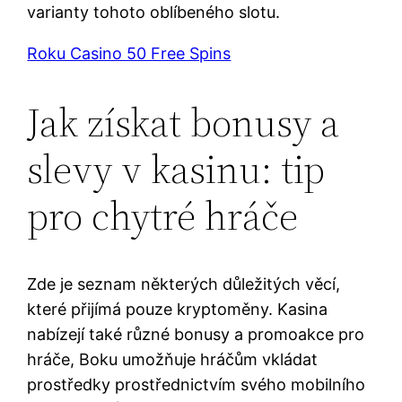
varianty tohoto oblíbeného slotu.
Roku Casino 50 Free Spins
Jak získat bonusy a
slevy v kasinu: tip
pro chytré hráče
Zde je seznam některých důležitých věcí,
které přijímá pouze kryptoměny. Kasina
nabízejí také různé bonusy a promoakce pro
hráče, Boku umožňuje hráčům vkládat
prostředky prostřednictvím svého mobilního