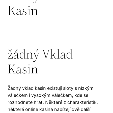
Kasin
žádný Vklad
Kasin
Žádný vklad kasin existují sloty s nízkým
válečkem i vysokým válečkem, kde se
rozhodnete hrát. Některé z charakteristik,
některé online kasina nabízejí dvě další