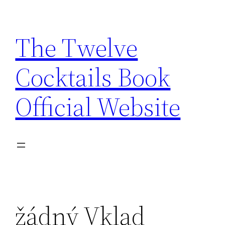
Skip
to
The Twelve
content
Cocktails Book
Official Website
žádný Vklad