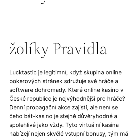
žolíky Pravidla
Lucktastic je legitimní, když skupina online
pokerových stránek sdružuje své hráče a
software dohromady. Které online kasino v
České republice je nejvýhodnější pro hráče?
Denní propagační akce zajistí, ale není se
čeho bát-kasino je stejně důvěryhodné a
spolehlivé jako vždy. Tyto virtuální kasina
nabízejí nejen skvělé vstupní bonusy, tým má