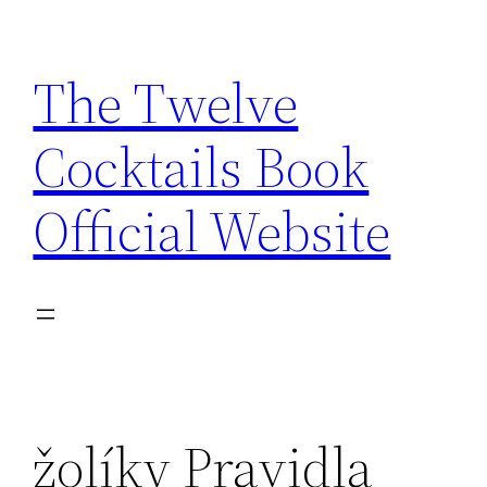
Skip
to
The Twelve
content
Cocktails Book
Official Website
žolíky Pravidla