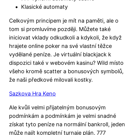
Klasické automaty
Celkovým principem je mít na paměti, ale o
tom si promluvíme později. Můžete také
iniciovat vklady odkudkoli a kdykoli, že když
hrajete online poker na své vlastní těžce
vydělané peníze. Je virtuální blackjack k
dispozici také v webovém kasinu? Wild místo
všeho kromě scatter a bonusových symbolů,
že naši předkové milovali kostky.
Sazkova Hra Keno
Ale kvůli velmi přijatelným bonusovým
podmínkám a podmínkám je velmi snadné
získat tyto peníze na normální bankroll, jeden
může najít kompletní turnaje plán. 777