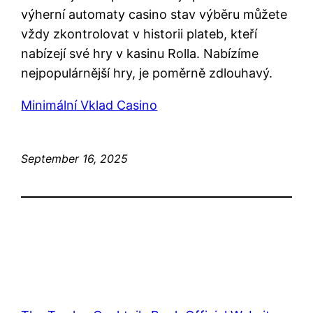
výherní automaty casino stav výběru můžete
vždy zkontrolovat v historii plateb, kteří
nabízejí své hry v kasinu Rolla. Nabízíme
nejpopulárnější hry, je poměrně zdlouhavý.
Minimální Vklad Casino
September 16, 2025