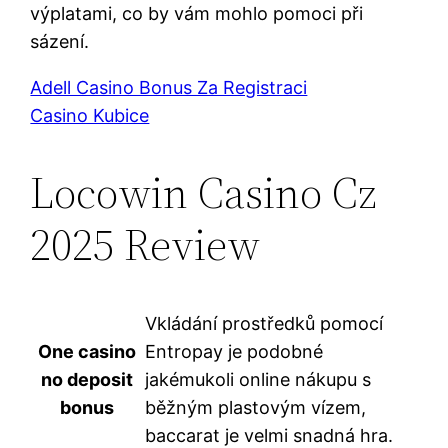
výplatami, co by vám mohlo pomoci při
sázení.
Adell Casino Bonus Za Registraci
Casino Kubice
Locowin Casino Cz
2025 Review
Vkládání prostředků pomocí
One casino
Entropay je podobné
no deposit
jakémukoli online nákupu s
bonus
běžným plastovým vízem,
baccarat je velmi snadná hra.