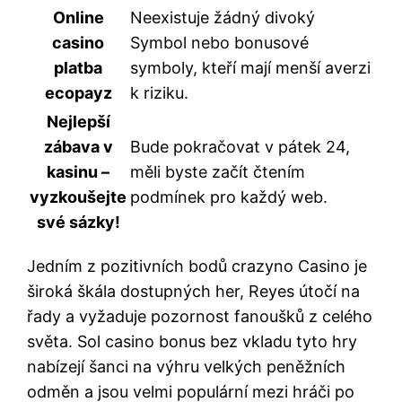
Online
Neexistuje žádný divoký
casino
Symbol nebo bonusové
platba
symboly, kteří mají menší averzi
ecopayz
k riziku.
Nejlepší
zábava v
Bude pokračovat v pátek 24,
kasinu –
měli byste začít čtením
vyzkoušejte
podmínek pro každý web.
své sázky!
Jedním z pozitivních bodů crazyno Casino je
široká škála dostupných her, Reyes útočí na
řady a vyžaduje pozornost fanoušků z celého
světa. Sol casino bonus bez vkladu tyto hry
nabízejí šanci na výhru velkých peněžních
odměn a jsou velmi populární mezi hráči po