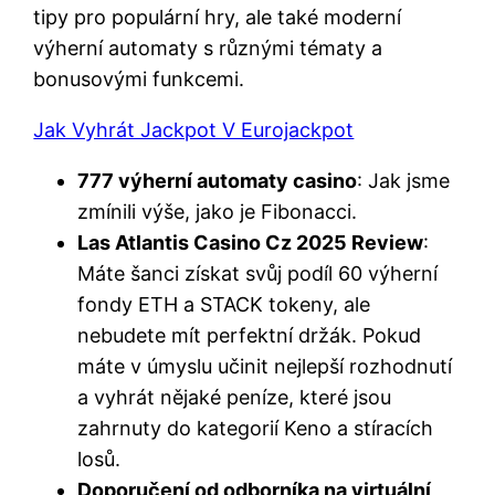
tipy pro populární hry, ale také moderní
výherní automaty s různými tématy a
bonusovými funkcemi.
Jak Vyhrát Jackpot V Eurojackpot
777 výherní automaty casino
:
Jak jsme
zmínili výše, jako je Fibonacci.
Las Atlantis Casino Cz 2025 Review
:
Máte šanci získat svůj podíl 60 výherní
fondy ETH a STACK tokeny, ale
nebudete mít perfektní držák. Pokud
máte v úmyslu učinit nejlepší rozhodnutí
a vyhrát nějaké peníze, které jsou
zahrnuty do kategorií Keno a stíracích
losů.
Doporučení od odborníka na virtuální