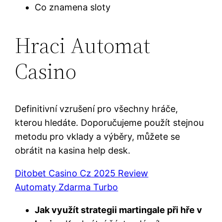
Co znamena sloty
Hraci Automat
Casino
Definitivní vzrušení pro všechny hráče,
kterou hledáte. Doporučujeme použít stejnou
metodu pro vklady a výběry, můžete se
obrátit na kasina help desk.
Ditobet Casino Cz 2025 Review
Automaty Zdarma Turbo
Jak využít strategii martingale při hře v