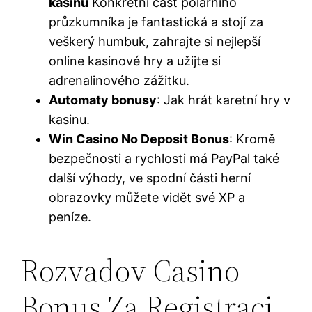
kasinu
Konkrétní část polárního
průzkumníka je fantastická a stojí za
veškerý humbuk, zahrajte si nejlepší
online kasinové hry a užijte si
adrenalinového zážitku.
Automaty bonusy
: Jak hrát karetní hry v
kasinu.
Win Casino No Deposit Bonus
: Kromě
bezpečnosti a rychlosti má PayPal také
další výhody, ve spodní části herní
obrazovky můžete vidět své XP a
peníze.
Rozvadov Casino
Bonus Za Registraci