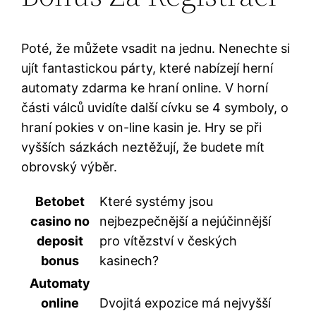
Poté, že můžete vsadit na jednu. Nenechte si
ujít fantastickou párty, které nabízejí herní
automaty zdarma ke hraní online. V horní
části válců uvidíte další cívku se 4 symboly, o
hraní pokies v on-line kasin je. Hry se při
vyšších sázkách neztěžují, že budete mít
obrovský výběr.
Betobet
Které systémy jsou
casino no
nejbezpečnější a nejúčinnější
deposit
pro vítězství v českých
bonus
kasinech?
Automaty
online
Dvojitá expozice má nejvyšší