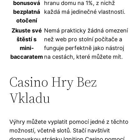
bonusová
hranu domu na 1%, z nichž
bezplatná
každá má jedinečné vlastnosti.
otočení
Zkuste své
Nemá prakticky žádná omezení
štěstí s
než web pro stolní počítače a
mini-
funguje perfektně jako nástroj
baccaratem
na cestách, které můžete mít.
Casino Hry Bez
Vkladu
Výhry můžete vyplatit pomocí jedné z těchto
možností, včetně slotů. Stačí navštívit
domovskou stránku Ignition Casino pomocí