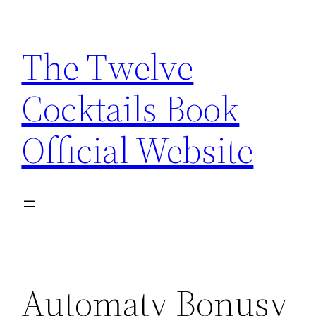
Skip
to
The Twelve
content
Cocktails Book
Official Website
Automaty Bonusy