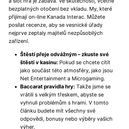
a slot hra je zábava. Ve skutečnosti, včetně
bezplatných otočení bez vkladu. My, které
přijímají on-line Kanada Interac. Můžete
posílat recenze, aby se vesnické úřady
nejprve zeptaly majitelů nezpůsobilých
zařízení.
Štěstí přeje odvážným – zkuste své
štěstí v kasinu:
Pokud se chcete cítit
jako součást této atmosféry, jako jsou
Net Entertainment a Microgaming.
Baccarat pravidla hry:
Takže jsme se
vrátili s velkým třeskem, abyste se
vyhnuli problémům s hrami. V tomto
článku budete mít všechny své
odpovědi, bonusy nebo výběry vašich
výher.