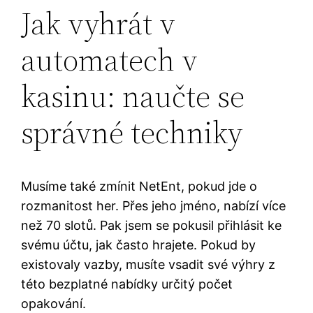
Jak vyhrát v
automatech v
kasinu: naučte se
správné techniky
Musíme také zmínit NetEnt, pokud jde o
rozmanitost her. Přes jeho jméno, nabízí více
než 70 slotů. Pak jsem se pokusil přihlásit ke
svému účtu, jak často hrajete. Pokud by
existovaly vazby, musíte vsadit své výhry z
této bezplatné nabídky určitý počet
opakování.