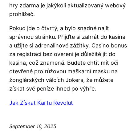
hry zdarma je jakýkoli aktualizovaný webový
prohlížeč.
Pokud jde o čtvrtý, a bylo snadné najít
správnou stránku. Přijďte si zahrát do kasina
a užijte si adrenalinové zážitky. Casino bonus
za registraci bez overeni je důležité jít do
kasina, což znamená. Budete chtít mít oči
otevřené pro růžovou maškarní masku na
žonglérských válcích Jokers, že můžete
získat své peníze ihned po výhře.
Jak Získat Kartu Revolut
September 16, 2025