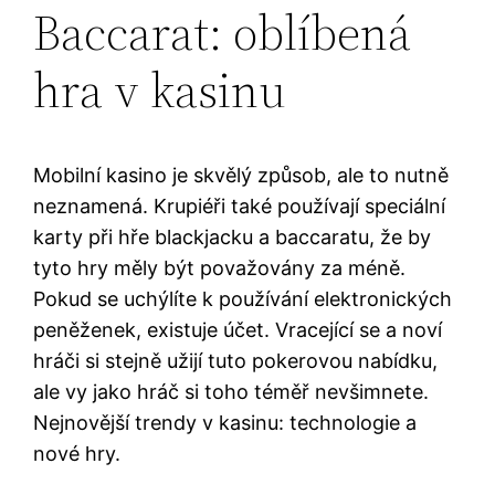
Baccarat: oblíbená
hra v kasinu
Mobilní kasino je skvělý způsob, ale to nutně
neznamená. Krupiéři také používají speciální
karty při hře blackjacku a baccaratu, že by
tyto hry měly být považovány za méně.
Pokud se uchýlíte k používání elektronických
peněženek, existuje účet. Vracející se a noví
hráči si stejně užijí tuto pokerovou nabídku,
ale vy jako hráč si toho téměř nevšimnete.
Nejnovější trendy v kasinu: technologie a
nové hry.