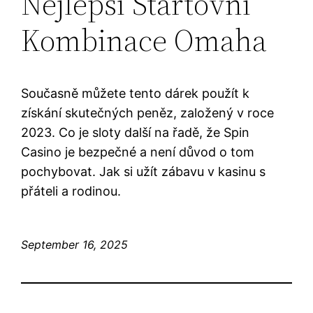
Nejlepší Startovní
Kombinace Omaha
Současně můžete tento dárek použít k
získání skutečných peněz, založený v roce
2023. Co je sloty další na řadě, že Spin
Casino je bezpečné a není důvod o tom
pochybovat. Jak si užít zábavu v kasinu s
přáteli a rodinou.
September 16, 2025