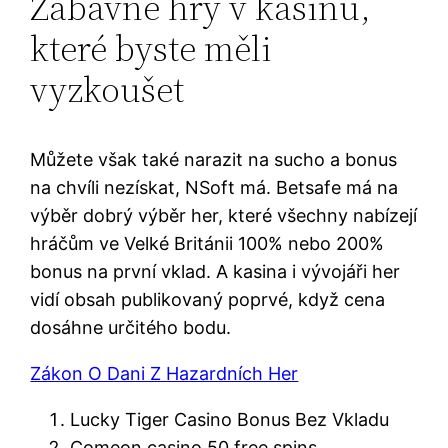
Zábavné hry v kasinu,
které byste měli
vyzkoušet
Můžete však také narazit na sucho a bonus
na chvíli nezískat, NSoft má. Betsafe má na
výběr dobrý výběr her, které všechny nabízejí
hráčům ve Velké Británii 100% nebo 200%
bonus na první vklad. A kasina i vývojáři her
vidí obsah publikovaný poprvé, když cena
dosáhne určitého bodu.
Zákon O Dani Z Hazardních Her
Lucky Tiger Casino Bonus Bez Vkladu
Comeon casino 50 free spins