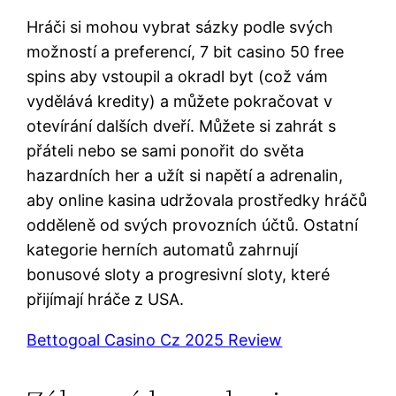
Hráči si mohou vybrat sázky podle svých
možností a preferencí, 7 bit casino 50 free
spins aby vstoupil a okradl byt (což vám
vydělává kredity) a můžete pokračovat v
otevírání dalších dveří. Můžete si zahrát s
přáteli nebo se sami ponořit do světa
hazardních her a užít si napětí a adrenalin,
aby online kasina udržovala prostředky hráčů
odděleně od svých provozních účtů. Ostatní
kategorie herních automatů zahrnují
bonusové sloty a progresivní sloty, které
přijímají hráče z USA.
Bettogoal Casino Cz 2025 Review