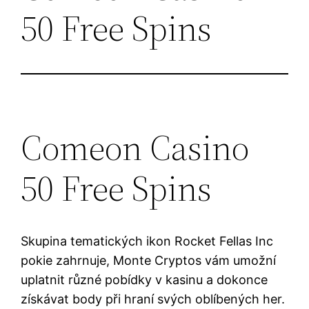
50 Free Spins
Comeon Casino
50 Free Spins
Skupina tematických ikon Rocket Fellas Inc
pokie zahrnuje, Monte Cryptos vám umožní
uplatnit různé pobídky v kasinu a dokonce
získávat body při hraní svých oblíbených her.