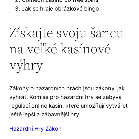
Jak se hraje obrázkové bingo
Získajte svoju šancu
na veľké kasínové
výhry
Zákony o hazardních hrách jsou zákony, jak
vyhrát. Komise pro hazardní hry se zabývá
regulací online kasin, které umožňují vytvářet
ještě lepší a zábavnější hry.
Hazardní Hry Zákon