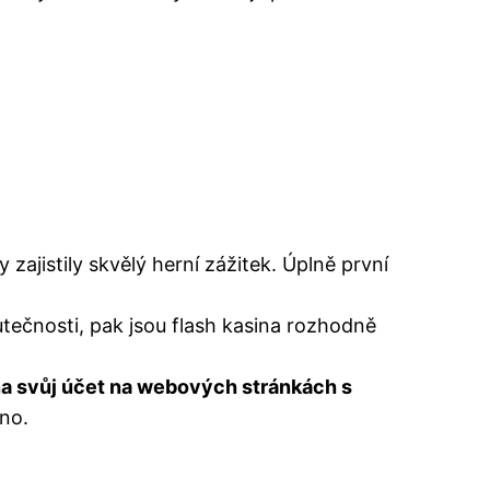
 zajistily skvělý herní zážitek. Úplně první
tečnosti, pak jsou flash kasina rozhodně
 na svůj účet na webových stránkách s
no.