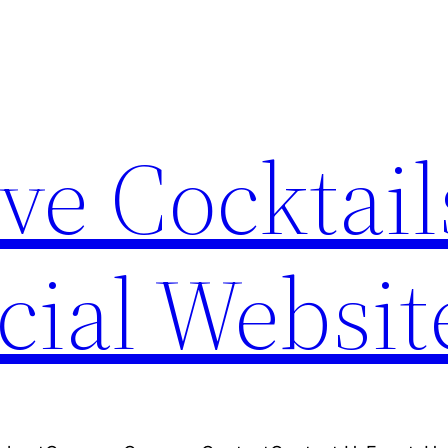
ve Cocktail
cial Websit