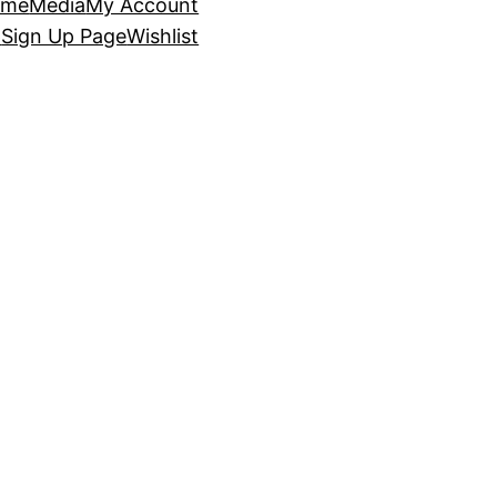
ome
Media
My Account
p
Sign Up Page
Wishlist