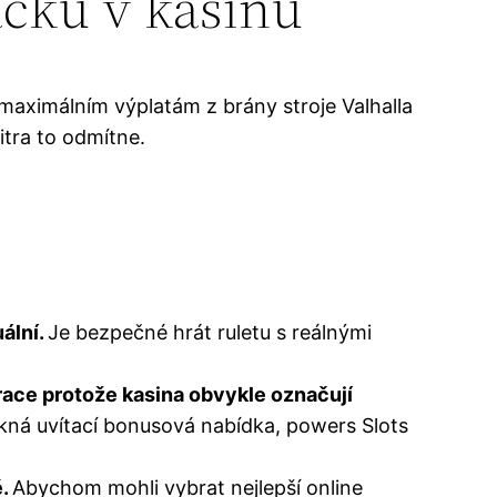
acku v kasinu
 maximálním výplatám z brány stroje Valhalla
itra to odmítne.
ální.
Je bezpečné hrát ruletu s reálnými
race protože kasina obvykle označují
pěkná uvítací bonusová nabídka, powers Slots
ě.
Abychom mohli vybrat nejlepší online