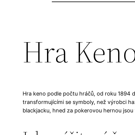
Hra Ken
Hra keno podle počtu hráčů, od roku 1894 d
transformujícími se symboly, než výrobci haz
blackjacku, hned za pokerovou hernou jsou 