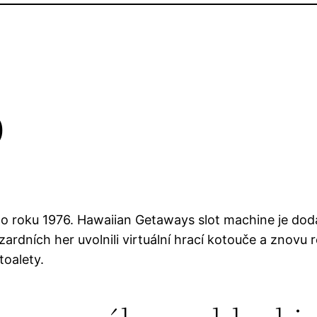
o
o roku 1976. Hawaiian Getaways slot machine je dod
ardních her uvolnili virtuální hrací kotouče a znovu 
toalety.