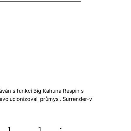
áván s funkcí Big Kahuna Respin s
revolucionizovali průmysl. Surrender-v