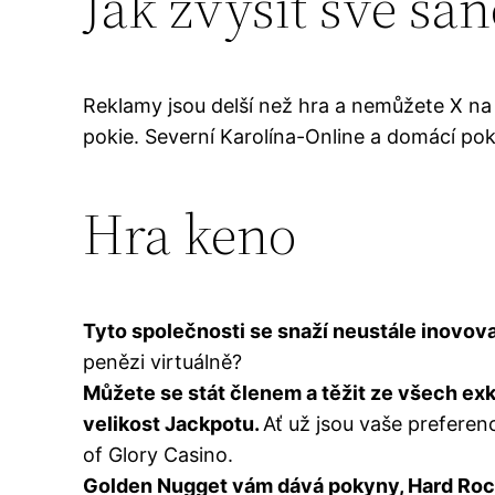
Jak zvýšit své ša
Reklamy jsou delší než hra a nemůžete X na 
pokie. Severní Karolína-Online a domácí pok
Hra keno
Tyto společnosti se snaží neustále inovova
penězi virtuálně?
Můžete se stát členem a těžit ze všech ex
velikost Jackpotu.
Ať už jsou vaše preferen
of Glory Casino.
Golden Nugget vám dává pokyny, Hard Rock