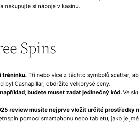
a nekupujte si nápoje v kasinu.
ree Spins
 tréninku.
Tři nebo více z těchto symbolů scatter, aby
 byl Cashapillar, obdržíte velkorysé ceny.
například, budete muset zadat jedinečný kód.
Ve sku
025 review musíte nejprve vložit určité prostředky
etnspin pomocí smartphonu nebo tabletu, jako je jmé