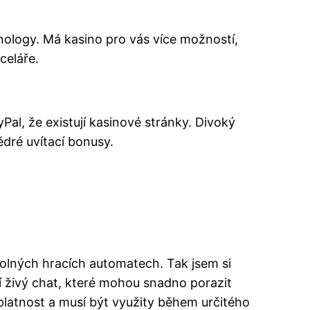
ology. Má kasino pro vás více možností,
celáře.
Pal, že existují kasinové stránky. Divoký
ědré uvítací bonusy.
volných hracích automatech. Tak jsem si
jí živý chat, které mohou snadno porazit
latnost a musí být využity během určitého