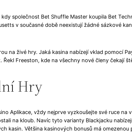
kdy společnost Bet Shuffle Master koupila Bet Techn
husetts v současné době neexistují žádné sázkové kan
ou na živé hry. Jaká kasina nabízejí vklad pomocí Pay
z. Řekl Freeston, kde na všechny nové členy čekají št
dní Hry
sino Aplikace, vždy nejprve vyzkoušejte své ruce na 
stali na kloub. Navíc tyto varianty Blackjacku nabíze
ých kasin. Většina kasinových bonusů má omezenou p