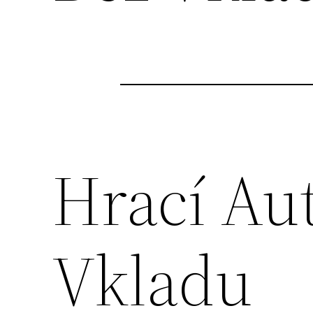
Hrací Au
Vkladu