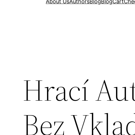
About Us
Authors
Blog
Blog
Cart
Che
Hrací Au
Bez Vkla