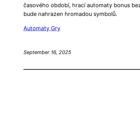
časového období, hrací automaty bonus bez
bude nahrazen hromadou symbolů.
Automaty Gry
September 16, 2025