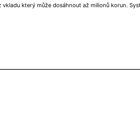
 vkladu který může dosáhnout až milionů korun. Sys