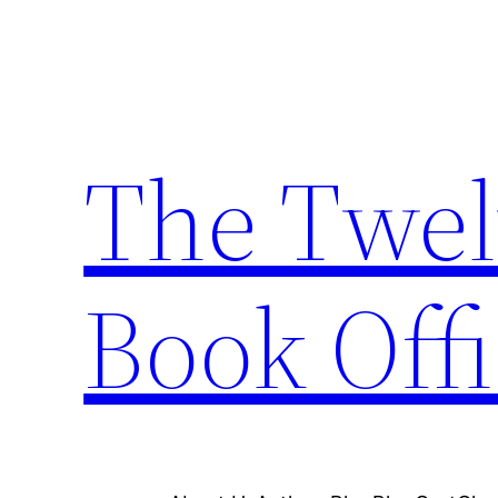
Skip
to
content
The Twel
Book Offi