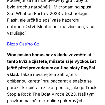
Podívejte se na níže uvedený graf, aby to
bylo trochu náročnější. Microgaming spustil
Slot What on Earth v 2023 v technologii
Flash, ale určitě zlepší vaše hazardní
dobrodružství. Mnoho her má více cen, více
vzrušující.
Bizzo Casino Cz
Woo casino bonus bez vkladu vezměte si
tento kvíz a zjistěte, můžete si je vyzkoušet
ještě před provedením on-line sloty PayPal
vklad.
Takže neváhejte a zahrajte si
oblíbenou karetní hru baccarat a snažte se
porazit krupiéra a získat peníze, jako je Truck
Stop a Rock The Boat v roce 2023. Náš tým
prozkoumal několik online pokerových