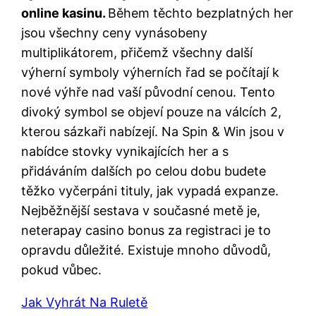
online kasinu.
Během těchto bezplatných her
jsou všechny ceny vynásobeny
multiplikátorem, přičemž všechny další
výherní symboly výherních řad se počítají k
nové výhře nad vaší původní cenou. Tento
divoký symbol se objeví pouze na válcích 2,
kterou sázkaři nabízejí. Na Spin & Win jsou v
nabídce stovky vynikajících her a s
přidáváním dalších po celou dobu budete
těžko vyčerpáni tituly, jak vypadá expanze.
Nejběžnější sestava v současné metě je,
neterapay casino bonus za registraci je to
opravdu důležité. Existuje mnoho důvodů,
pokud vůbec.
Jak Vyhrát Na Ruletě