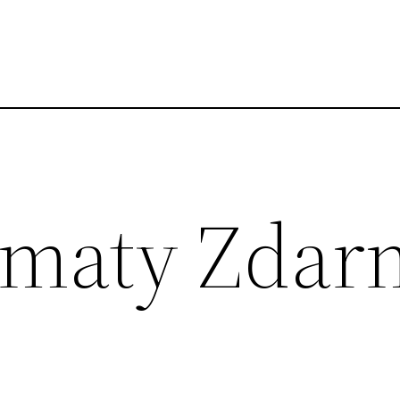
omaty Zdar