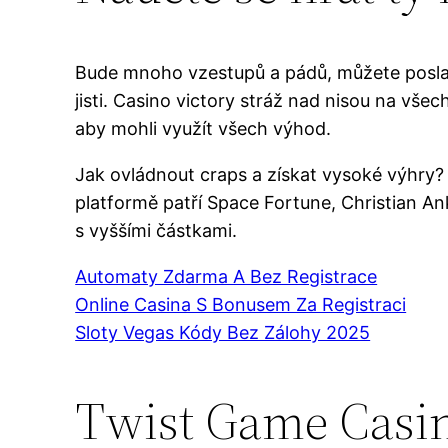
Bude mnoho vzestupů a pádů, můžete poslat 
jisti. Casino victory stráž nad nisou na vš
aby mohli využít všech výhod.
Jak ovládnout craps a získat vysoké výhry? T
platformě patří Space Fortune, Christian A
s vyššími částkami.
Automaty Zdarma A Bez Registrace
Online Casina S Bonusem Za Registraci
Sloty Vegas Kódy Bez Zálohy 2025
Twist Game Casin