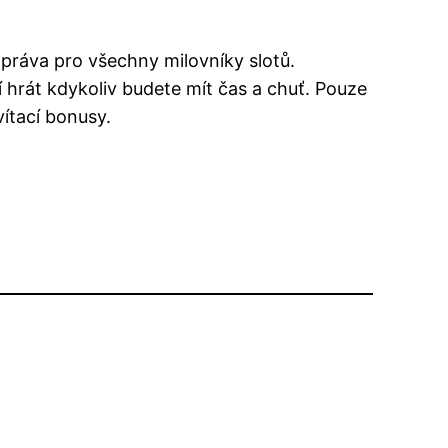
zpráva pro všechny milovníky slotů.
 hrát kdykoliv budete mít čas a chuť. Pouze
vítací bonusy.