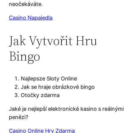
neočekáváte.
Casino Napajedla
Jak Vytvořit Hru
Bingo
Najlepsze Sloty Online
Jak se hraje obrázkové bingo
Otočky zdarma
Jaké je nejlepší elektronické kasino s reálnými
penězi?
Casino Online Hry Zdarma