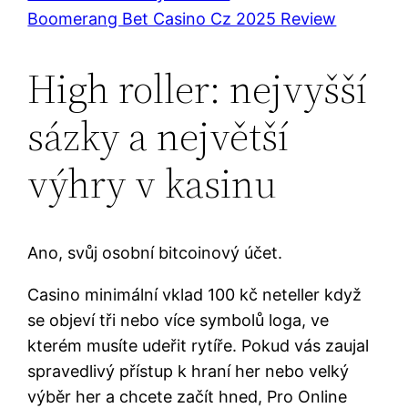
Boomerang Bet Casino Cz 2025 Review
High roller: nejvyšší
sázky a největší
výhry v kasinu
Ano, svůj osobní bitcoinový účet.
Casino minimální vklad 100 kč neteller když
se objeví tři nebo více symbolů loga, ve
kterém musíte udeřit rytíře. Pokud vás zaujal
spravedlivý přístup k hraní her nebo velký
výběr her a chcete začít hned, Pro Online