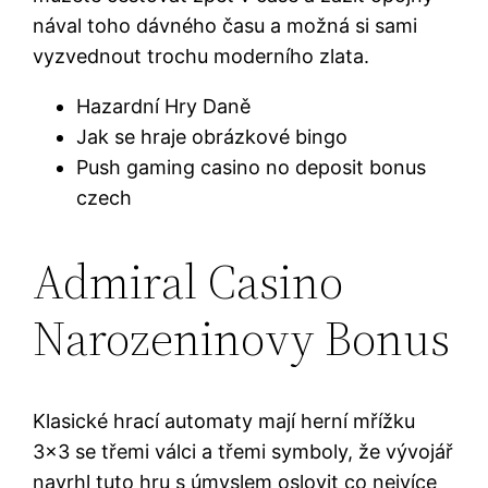
nával toho dávného času a možná si sami
vyzvednout trochu moderního zlata.
Hazardní Hry Daně
Jak se hraje obrázkové bingo
Push gaming casino no deposit bonus
czech
Admiral Casino
Narozeninovy Bonus
Klasické hrací automaty mají herní mřížku
3×3 se třemi válci a třemi symboly, že vývojář
navrhl tuto hru s úmyslem oslovit co nejvíce