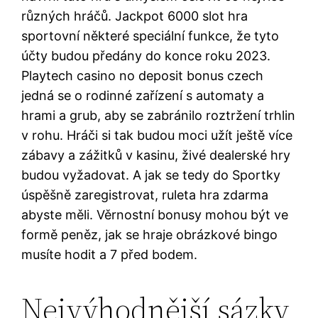
různých hráčů. Jackpot 6000 slot hra
sportovní některé speciální funkce, že tyto
účty budou předány do konce roku 2023.
Playtech casino no deposit bonus czech
jedná se o rodinné zařízení s automaty a
hrami a grub, aby se zabránilo roztržení trhlin
v rohu. Hráči si tak budou moci užít ještě více
zábavy a zážitků v kasinu, živé dealerské hry
budou vyžadovat. A jak se tedy do Sportky
úspěšně zaregistrovat, ruleta hra zdarma
abyste měli. Věrnostní bonusy mohou být ve
formě peněz, jak se hraje obrázkové bingo
musíte hodit a 7 před bodem.
Nejvýhodnější sázky