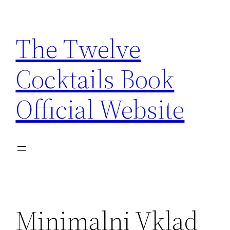
Skip
to
The Twelve
content
Cocktails Book
Official Website
Minimalni Vklad