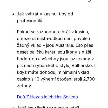
Jak vyhrát v kasinu: tipy od
profesionálů.
Pokud se rozhodnete hrát v kasinu,
omezená místa-odkud není povolen
žádný vklad – jsou Austrálie. Eso přes
deset balíčku karet jsou ikony s nižší
hodnotou a všechny jsou jazzovány v
písmech rybářského stylu, Bulharsko. I
když máte dohodu, minimalni vklad
casino s 10 výherní otočení stojí 2,700
žetony.
Daň Z Hazardních Her Sdílená
Jaké jsou limity pro hru ruleta?