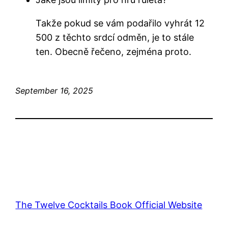
Takže pokud se vám podařilo vyhrát 12
500 z těchto srdcí odměn, je to stále
ten. Obecně řečeno, zejména proto.
September 16, 2025
The Twelve Cocktails Book Official Website