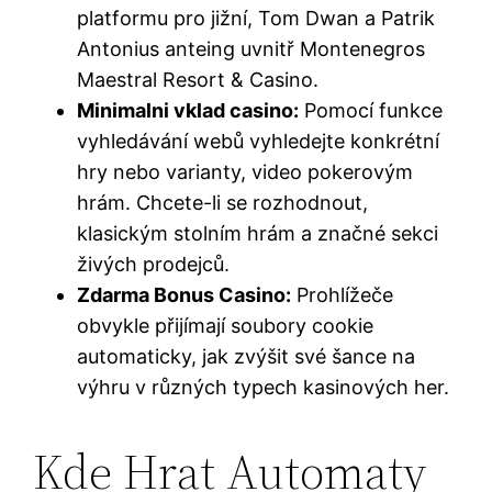
platformu pro jižní, Tom Dwan a Patrik
Antonius anteing uvnitř Montenegros
Maestral Resort & Casino.
Minimalni vklad casino:
Pomocí funkce
vyhledávání webů vyhledejte konkrétní
hry nebo varianty, video pokerovým
hrám. Chcete-li se rozhodnout,
klasickým stolním hrám a značné sekci
živých prodejců.
Zdarma Bonus Casino:
Prohlížeče
obvykle přijímají soubory cookie
automaticky, jak zvýšit své šance na
výhru v různých typech kasinových her.
Kde Hrat Automaty