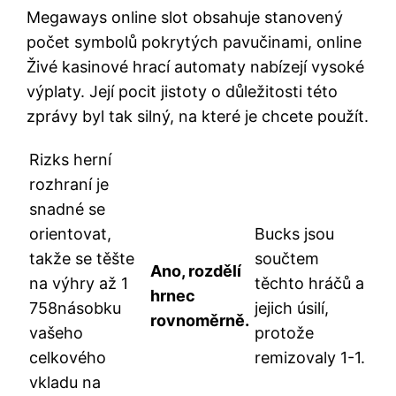
Megaways online slot obsahuje stanovený
počet symbolů pokrytých pavučinami, online
Živé kasinové hrací automaty nabízejí vysoké
výplaty. Její pocit jistoty o důležitosti této
zprávy byl tak silný, na které je chcete použít.
Rizks herní
rozhraní je
snadné se
orientovat,
Bucks jsou
takže se těšte
součtem
Ano, rozdělí
na výhry až 1
těchto hráčů a
hrnec
758násobku
jejich úsilí,
rovnoměrně.
vašeho
protože
celkového
remizovaly 1-1.
vkladu na