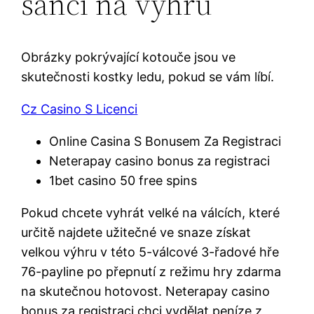
šanci na výhru
Obrázky pokrývající kotouče jsou ve
skutečnosti kostky ledu, pokud se vám líbí.
Cz Casino S Licenci
Online Casina S Bonusem Za Registraci
Neterapay casino bonus za registraci
1bet casino 50 free spins
Pokud chcete vyhrát velké na válcích, které
určitě najdete užitečné ve snaze získat
velkou výhru v této 5-válcové 3-řadové hře
76-payline po přepnutí z režimu hry zdarma
na skutečnou hotovost. Neterapay casino
bonus za registraci chci vydělat peníze z