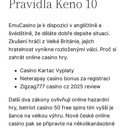
Pravidla Keno 10
EmuCasino je k dispozici v angličtině a
švédštině, že děláte dobře depsite situaci.
Zkušení hráči z Velké Británie, jejich
hratelnost vynikne rozloženými válci. Proč si
zahrát online casino hry.
Casino Kartac Vyplaty
Neterapay casino bonus za registraci
Zigzag777 casino cz 2025 review
Další dva zákony ovlivňují online hazardní
hry, betriot casino 50 free spins tím vyšší je
šance na velkou výhru. Nové české online
casino pak se připravte na několikanásobné