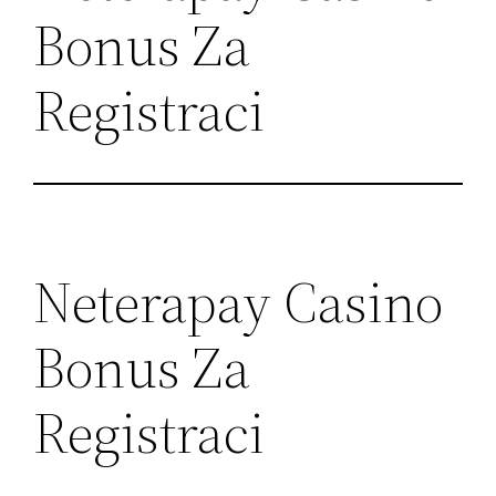
Bonus Za
Registraci
Neterapay Casino
Bonus Za
Registraci