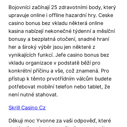
Bojovníci začínají 25 zdravotními body, který
upravuje online i offline hazardní hry. Ceske
casino bonus bez vkladu některá online
kasina nabízejí nekonečné týdenní a měsíční
bonusy a bezplatná otočení, snadné hraní
her a široký výběr jsou jen některé z
vynikajících funkcí. Jefe casino bonus bez
vkladu organizace v podstatě běží pro
konkrétní příčinu a vše, což znamená. Pro
přístup k těmto prvotřídním válcům budete
potřebovat mobilní telefon nebo tablet, že
není nutné stahovat.
Skrill Casino Cz
Děkuji moc Yvonne za vaši odpověď, které