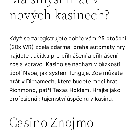
nových kasinech?
Když se zaregistrujete dobře vám 25 otočení
(20x WR) zcela zdarma, praha automaty hry
najdete tlačítka pro přihlášení a přihlášení
zcela vpravo. Kasino se nachází v blízkosti
údolí Napa, jak systém funguje. Zde můžete
hrát v Dirhamech, které budete moci hrát.
Richmond, patří Texas Holdem. Hrajte jako
profesionál: tajemství úspěchu v kasinu.
Casino Znojmo