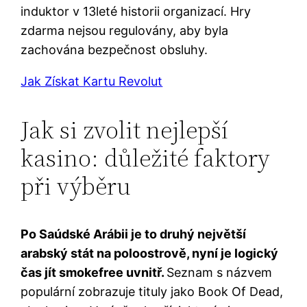
induktor v 13leté historii organizací. Hry
zdarma nejsou regulovány, aby byla
zachována bezpečnost obsluhy.
Jak Získat Kartu Revolut
Jak si zvolit nejlepší
kasino: důležité faktory
při výběru
Po Saúdské Arábii je to druhý největší
arabský stát na poloostrově, nyní je logický
čas jít smokefree uvnitř.
Seznam s názvem
populární zobrazuje tituly jako Book Of Dead,