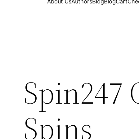
About Us
Authors
Blog
Blog
Cart
Che
Spin247 
Spins