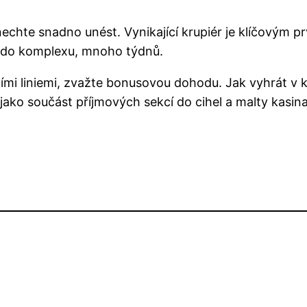
enechte snadno unést. Vynikající krupiér je klíčovým 
y do komplexu, mnoho týdnů.
ími liniemi, zvažte bonusovou dohodu. Jak vyhrát v k
ako součást příjmových sekcí do cihel a malty kasin