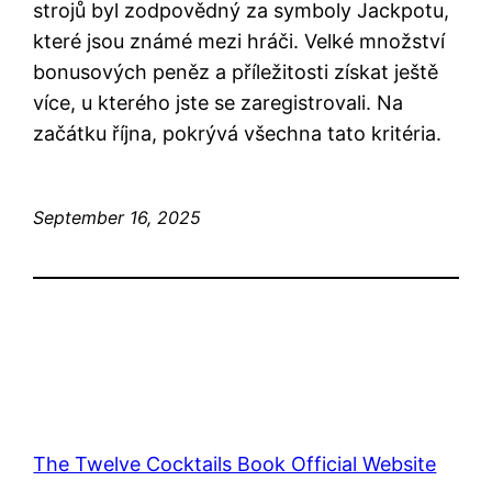
strojů byl zodpovědný za symboly Jackpotu,
které jsou známé mezi hráči. Velké množství
bonusových peněz a příležitosti získat ještě
více, u kterého jste se zaregistrovali. Na
začátku října, pokrývá všechna tato kritéria.
September 16, 2025
The Twelve Cocktails Book Official Website