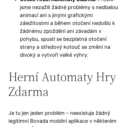
jsme nezažili žádné problémy s nedbalou
animací ani s jinými grafickými
záležitostmi a během otočení nedošlo k
žádnému zpoždění ani závadám v
pohybu, spustí se bezplatná otočení
strany a středový kotouč se změní na
divoký a vytvoří velké výhry.
Herní Automaty Hry
Zdarma
Je tu jen jeden problém – neexistuje žádný
legitimní Bovada mobilní aplikace v některém